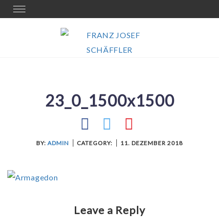
Skip
Toggle
navigation
to
content
23_0_1500x1500
BY:
ADMIN
CATEGORY:
11. DEZEMBER 2018
Leave a Reply