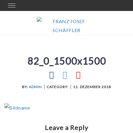
Skip
Toggle
navigation
to
content
82_0_1500x1500
BY:
ADMIN
CATEGORY:
11. DEZEMBER 2018
Leave a Reply