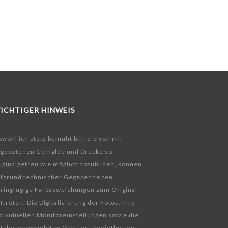
ICHTIGER HINWEIS
wohl ich stets bemüht bin, die von mir
ngebotenen Gemälde und Drucke so
iginalgetreu wie möglich abzubilden, können
fgrund technischer Gegebenheiten
ringfügige Farbabweichungen zum Original
ftreten. Die Digitalisierung der Fotos, Ihre
dividuellen Monitoreinstellungen sowie die
t des verwendeten Monitors beeinflussen