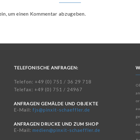
ein, um einen Kommentar abzugeben.
TELEFONISCHE ANFRAGEN:
W
Telefon: +49 (0) 751 / 36 29 718
Ob
Telefax: +49 (0) 751 / 24967
a
or
ANFRAGEN GEMÄLDE UND OBJEKTE
au
E-Mail:
fjs@pinxit-schaeffler.de
ge
ANFRAGEN DRUCKE UND ZUM SHOP
au
E-Mail:
medien@pinxit-schaeffler.de
in
Ar