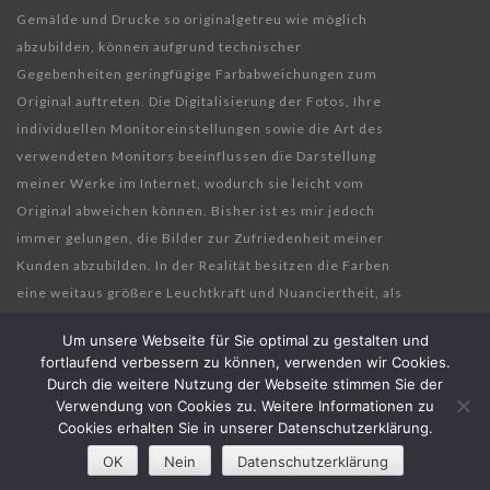
Gemälde und Drucke so originalgetreu wie möglich
abzubilden, können aufgrund technischer
Gegebenheiten geringfügige Farbabweichungen zum
Original auftreten. Die Digitalisierung der Fotos, Ihre
individuellen Monitoreinstellungen sowie die Art des
verwendeten Monitors beeinflussen die Darstellung
meiner Werke im Internet, wodurch sie leicht vom
Original abweichen können. Bisher ist es mir jedoch
immer gelungen, die Bilder zur Zufriedenheit meiner
Kunden abzubilden. In der Realität besitzen die Farben
eine weitaus größere Leuchtkraft und Nuanciertheit, als
es auf den Fotos darstellbar ist.
Um unsere Webseite für Sie optimal zu gestalten und
fortlaufend verbessern zu können, verwenden wir Cookies.
Durch die weitere Nutzung der Webseite stimmen Sie der
Verwendung von Cookies zu. Weitere Informationen zu
© 2011-2025 FRANZ JOSEF SCHÄFFLER | ALL RIGHTS RESERVED | LAYOUT &
Cookies erhalten Sie in unserer Datenschutzerklärung.
OK
Nein
Datenschutzerklärung
PROGRAMMIERUNG
PIXAPRIME VISUAL MEDIA