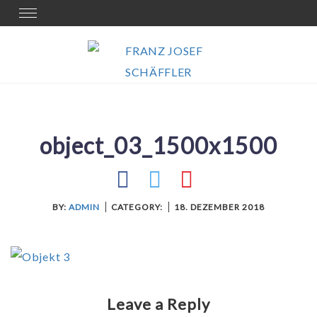
Skip
Toggle
navigation
to
content
object_03_1500x1500
BY:
ADMIN
CATEGORY:
18. DEZEMBER 2018
Leave a Reply