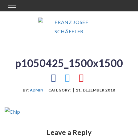
Skip
Toggle
navigation
to
content
p1050425_1500x1500
BY:
ADMIN
CATEGORY:
11. DEZEMBER 2018
Leave a Reply