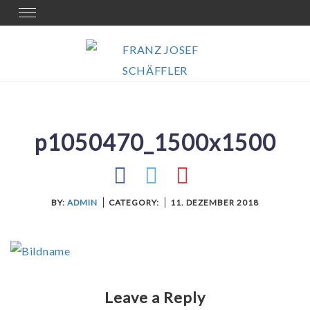
Skip
Toggle
navigation
to
content
p1050470_1500x1500
BY:
ADMIN
CATEGORY:
11. DEZEMBER 2018
Leave a Reply