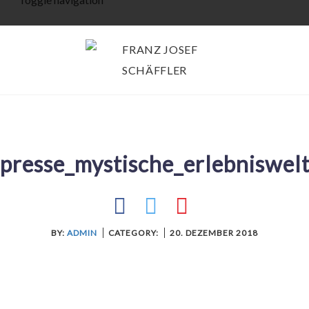
Skip
to
content
presse_mystische_erlebniswel
BY:
ADMIN
CATEGORY:
20. DEZEMBER 2018