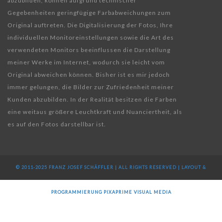
abzubilden, können aufgrund technischer
Gegebenheiten geringfügige Farbabweichungen zum
Original auftreten. Die Digitalisierung der Fotos, Ihre
individuellen Monitoreinstellungen sowie die Art des
verwendeten Monitors beeinflussen die Darstellung
meiner Werke im Internet, wodurch sie leicht vom
Original abweichen können. Bisher ist es mir jedoch
immer gelungen, die Bilder zur Zufriedenheit meiner
Kunden abzubilden. In der Realität besitzen die Farben
eine weitaus größere Leuchtkraft und Nuanciertheit, als
es auf den Fotos darstellbar ist.
© 2011-2025 FRANZ JOSEF SCHÄFFLER | ALL RIGHTS RESERVED | LAYOUT &
PROGRAMMIERUNG
PIXAPRIME VISUAL MEDIA