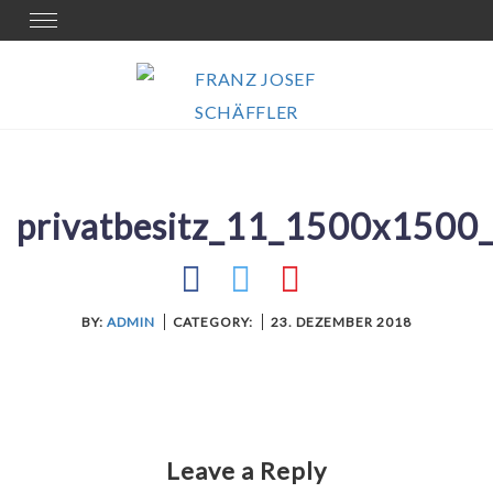
Skip
Toggle
navigation
to
content
privatbesitz_11_1500x1500_
BY:
ADMIN
CATEGORY:
23. DEZEMBER 2018
Leave a Reply