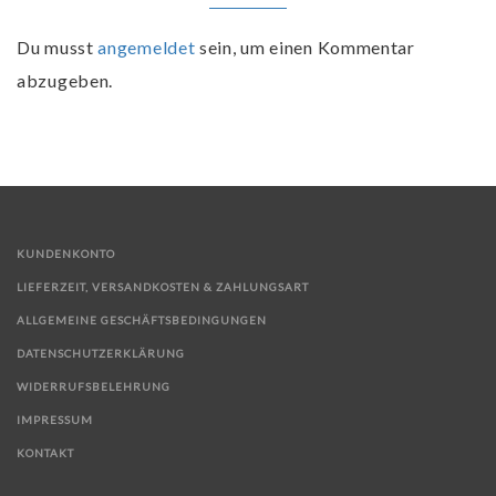
Du musst
angemeldet
sein, um einen Kommentar
abzugeben.
KUNDENKONTO
LIEFERZEIT, VERSANDKOSTEN & ZAHLUNGSART
ALLGEMEINE GESCHÄFTSBEDINGUNGEN
DATENSCHUTZERKLÄRUNG
WIDERRUFSBELEHRUNG
IMPRESSUM
KONTAKT