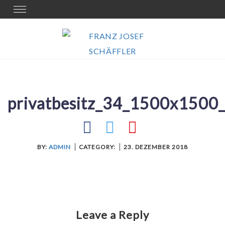
Skip
Toggle
navigation
to
content
privatbesitz_34_1500x1500_
BY:
ADMIN
CATEGORY:
23. DEZEMBER 2018
Leave a Reply