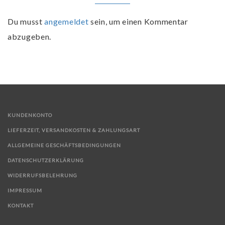
Du musst
angemeldet
sein, um einen Kommentar
abzugeben.
KUNDENKONTO
LIEFERZEIT, VERSANDKOSTEN & ZAHLUNGSART
ALLGEMEINE GESCHÄFTSBEDINGUNGEN
DATENSCHUTZERKLÄRUNG
WIDERRUFSBELEHRUNG
IMPRESSUM
KONTAKT