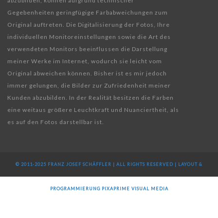
abzubilden, können aufgrund technischer
Gegebenheiten geringfügige Farbabweichungen zum
Original auftreten. Die Digitalisierung der Fotos, Ihre
individuellen Monitoreinstellungen sowie die Art des
verwendeten Monitors beeinflussen die Darstellung
meiner Werke im Internet, wodurch sie leicht vom
Original abweichen können. Bisher ist es mir jedoch
immer gelungen, die Bilder zur Zufriedenheit meiner
Kunden abzubilden. In der Realität besitzen die Farben
eine weitaus größere Leuchtkraft und Nuanciertheit, als
es auf den Fotos darstellbar ist.
© 2011-2025 FRANZ JOSEF SCHÄFFLER | ALL RIGHTS RESERVED | LAYOUT &
PROGRAMMIERUNG
PIXAPRIME VISUAL MEDIA