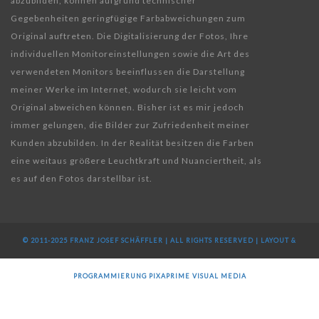
abzubilden, können aufgrund technischer
Gegebenheiten geringfügige Farbabweichungen zum
Original auftreten. Die Digitalisierung der Fotos, Ihre
individuellen Monitoreinstellungen sowie die Art des
verwendeten Monitors beeinflussen die Darstellung
meiner Werke im Internet, wodurch sie leicht vom
Original abweichen können. Bisher ist es mir jedoch
immer gelungen, die Bilder zur Zufriedenheit meiner
Kunden abzubilden. In der Realität besitzen die Farben
eine weitaus größere Leuchtkraft und Nuanciertheit, als
es auf den Fotos darstellbar ist.
© 2011-2025 FRANZ JOSEF SCHÄFFLER | ALL RIGHTS RESERVED | LAYOUT &
PROGRAMMIERUNG
PIXAPRIME VISUAL MEDIA