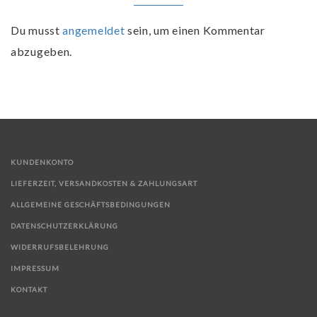
Du musst
angemeldet
sein, um einen Kommentar
abzugeben.
KUNDENKONTO
LIEFERZEIT, VERSANDKOSTEN & ZAHLUNGSART
ALLGEMEINE GESCHÄFTSBEDINGUNGEN
DATENSCHUTZERKLÄRUNG
WIDERRUFSBELEHRUNG
IMPRESSUM
KONTAKT