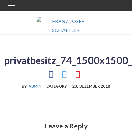
Skip
Toggle
navigation
to
content
privatbesitz_74_1500x1500_
BY:
ADMIN
CATEGORY:
23. DEZEMBER 2018
Leave a Reply