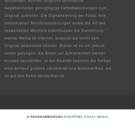
abzubilden, können aufgrund technischer
Gegebenheiten geringfügige Farbabweichungen zum
Original auftreten. Die Digitalisierung der Fotos, Ihre
individuellen Monitoreinstellungen sowie die Art des
verwendeten Monitors beeinflussen die Darstellung
meiner Werke im Internet, wodurch sie leicht vom
Original abweichen können. Bisher ist es mir jedoch
immer gelungen, die Bilder zur Zufriedenheit meiner
Kunden abzubilden. In der Realität besitzen die Farben
eine weitaus größere Leuchtkraft und Nuanciertheit, als
es auf den Fotos darstellbar ist.
© 2011-2025 FRANZ JOSEF SCHÄFFLER | ALL RIGHTS RESERVED | LAYOUT
& PROGRAMMIERUNG
PIXAPRIME VISUAL MEDIA