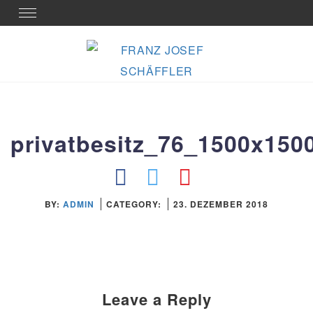
Skip
Toggle
navigation
to
content
privatbesitz_76_1500x150
BY:
ADMIN
CATEGORY:
23. DEZEMBER 2018
Leave a Reply