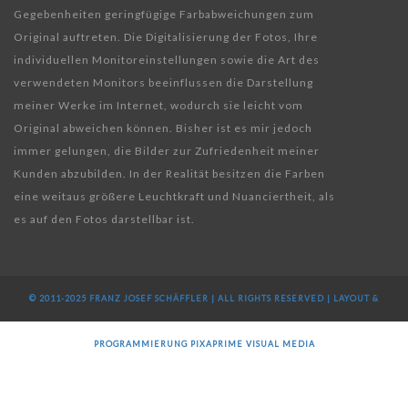
Gegebenheiten geringfügige Farbabweichungen zum
Original auftreten. Die Digitalisierung der Fotos, Ihre
individuellen Monitoreinstellungen sowie die Art des
verwendeten Monitors beeinflussen die Darstellung
meiner Werke im Internet, wodurch sie leicht vom
Original abweichen können. Bisher ist es mir jedoch
immer gelungen, die Bilder zur Zufriedenheit meiner
Kunden abzubilden. In der Realität besitzen die Farben
eine weitaus größere Leuchtkraft und Nuanciertheit, als
es auf den Fotos darstellbar ist.
© 2011-2025 FRANZ JOSEF SCHÄFFLER | ALL RIGHTS RESERVED | LAYOUT &
PROGRAMMIERUNG
PIXAPRIME VISUAL MEDIA