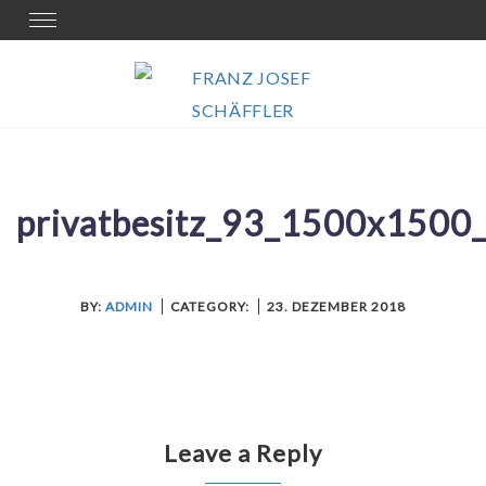
Skip
Toggle
navigation
to
content
privatbesitz_93_1500x1500_
BY:
ADMIN
CATEGORY:
23. DEZEMBER 2018
Leave a Reply