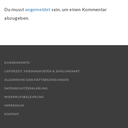
Du musst
angemeldet
sein, um einen Kommentar
abzugeben.
KUNDENKONTO
LIEFERZEIT, VERSANDKOSTEN & ZAHLUNGSART
ALLGEMEINE GESCHÄFTSBEDINGUNGEN
DATENSCHUTZERKLÄRUNG
WIDERRUFSBELEHRUNG
IMPRESSUM
KONTAKT