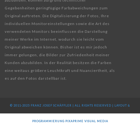
abzubilden, können aufgrund technischer
Gegebenheiten geringfügige Farbabweichungen zum
Original auftreten. Die Digitalisierung der Fotos, Ihre
individuellen Monitoreinstellungen sowie die Art des
verwendeten Monitors beeinflussen die Darstellung
meiner Werke im Internet, wodurch sie leicht vom
Original abweichen können. Bisher ist es mir jedoch
immer gelungen, die Bilder zur Zufriedenheit meiner
Kunden abzubilden. In der Realität besitzen die Farben
eine weitaus größere Leuchtkraft und Nuanciertheit, als
es auf den Fotos darstellbar ist.
© 2011-2025 FRANZ JOSEF SCHÄFFLER | ALL RIGHTS RESERVED | LAYOUT &
PROGRAMMIERUNG
PIXAPRIME VISUAL MEDIA