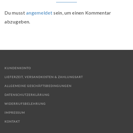
Du musst
angemeldet
sein, um einen Kommentar
abzugeben.
KUNDENKONTO
LIEFERZEIT, VERSANDKOSTEN & ZAHLUNGSART
ALLGEMEINE GESCHÄFTSBEDINGUNGEN
DATENSCHUTZERKLÄRUNG
WIDERRUFSBELEHRUNG
IMPRESSUM
KONTAKT