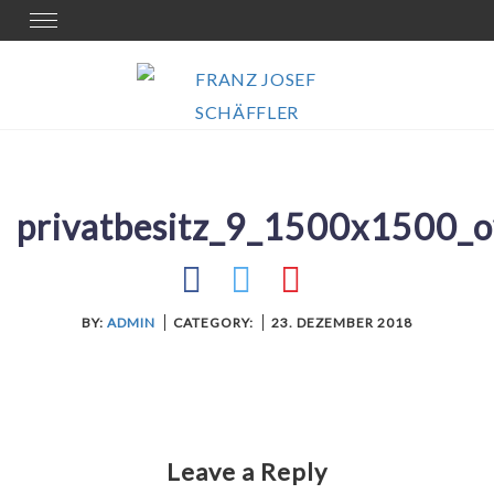
Skip
Toggle
navigation
to
content
privatbesitz_9_1500x1500_o
BY:
ADMIN
CATEGORY:
23. DEZEMBER 2018
Leave a Reply