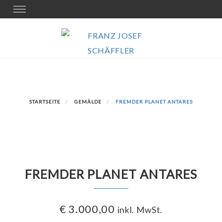
Skip
Toggle
navigation
to
content
STARTSEITE
GEMÄLDE
FREMDER PLANET ANTARES
FREMDER PLANET ANTARES
€
3.000,00
inkl. MwSt.