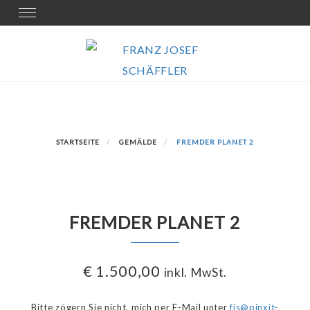
Skip
Toggle
navigation
to
content
STARTSEITE
GEMÄLDE
FREMDER PLANET 2
FREMDER PLANET 2
€
1.500,00
inkl. MwSt.
Bitte zögern Sie nicht, mich per E-Mail unter
fjs@pinxit-