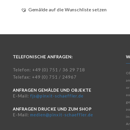
Gemälde auf die Wunschliste setzen
TELEFONISCHE ANFRAGEN:
W
Telefon: +49 (0) 751 / 36 29 718
Ob
Telefax: +49 (0) 751 / 24967
a
or
ANFRAGEN GEMÄLDE UND OBJEKTE
au
E-Mail:
fjs@pinxit-schaeffler.de
ge
ANFRAGEN DRUCKE UND ZUM SHOP
au
E-Mail:
medien@pinxit-schaeffler.de
in
Ar