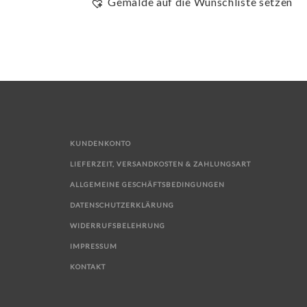
Gemälde auf die Wunschliste setzen
KUNDENKONTO
LIEFERZEIT, VERSANDKOSTEN & ZAHLUNGSART
ALLGEMEINE GESCHÄFTSBEDINGUNGEN
DATENSCHUTZERKLÄRUNG
WIDERRUFSBELEHRUNG
IMPRESSUM
KONTAKT