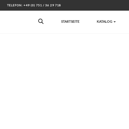
Skip
TELEFON: +49 (0) 751 / 36 29 718
to
content
STARTSEITE
KATALOG