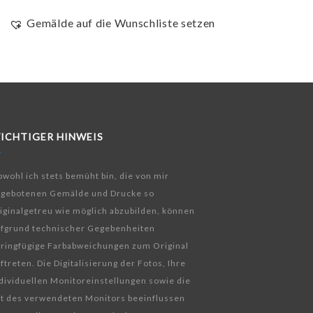
Gemälde auf die Wunschliste setzen
ICHTIGER HINWEIS
wohl ich stets bemüht bin, die von mir
ngebotenen Gemälde und Drucke so
iginalgetreu wie möglich abzubilden, können
fgrund technischer Gegebenheiten
ringfügige Farbabweichungen zum Original
ftreten. Die Digitalisierung der Fotos, Ihre
dividuellen Monitoreinstellungen sowie die
t des verwendeten Monitors beeinflussen