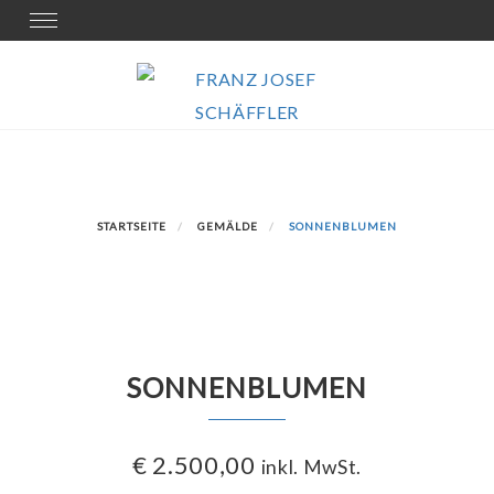
Skip
Toggle
navigation
to
content
STARTSEITE
GEMÄLDE
SONNENBLUMEN
SONNENBLUMEN
€
2.500,00
inkl. MwSt.