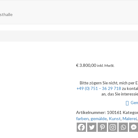
sthalle
€
3.800,00
inkl. MwSt.
Bitte zögern Sie nicht, mich per 
+49 (0) 751 – 36 29 718
zu konta
an, das Sie interessi
Gem
Artikelnummer:
100161
Kategor
farben
,
gemälde
,
Kunst
,
Malerei