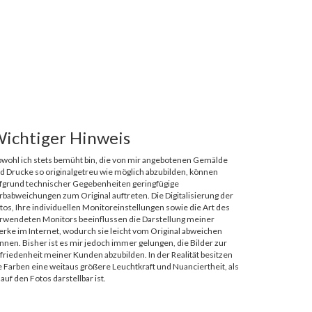
ichtiger Hinweis
wohl ich stets bemüht bin, die von mir angebotenen Gemälde
d Drucke so originalgetreu wie möglich abzubilden, können
fgrund technischer Gegebenheiten geringfügige
rbabweichungen zum Original auftreten. Die Digitalisierung der
tos, Ihre individuellen Monitoreinstellungen sowie die Art des
rwendeten Monitors beeinflussen die Darstellung meiner
rke im Internet, wodurch sie leicht vom Original abweichen
nnen. Bisher ist es mir jedoch immer gelungen, die Bilder zur
friedenheit meiner Kunden abzubilden. In der Realität besitzen
e Farben eine weitaus größere Leuchtkraft und Nuanciertheit, als
 auf den Fotos darstellbar ist.