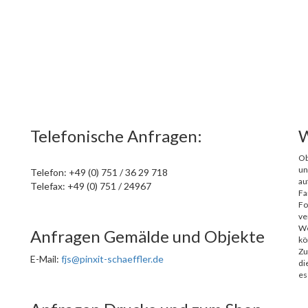
Telefonische Anfragen:
W
Ob
un
Telefon: +49 (0) 751 / 36 29 718
au
Telefax: +49 (0) 751 / 24967
Fa
Fo
ve
We
Anfragen Gemälde und Objekte
kö
Zu
E-Mail:
fjs@pinxit-schaeffler.de
di
es