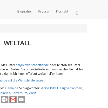
Biografie
Presse
Kontakt
WELTALL
E-Mail unter
fjs@pinxit-schaeffler.de
oder telefonisch unter
ktieren. Geben Sie bitte die Referenznummer des Gemäldes
ert, damit ich Ihnen effizient weiterhelfen kann.
älde auf die Wunschliste setzen
ie:
Gemälde
Schlagwörter:
Acryl
,
Bild
,
Designerrahmen
,
,
planet
,
universum
,
Welt