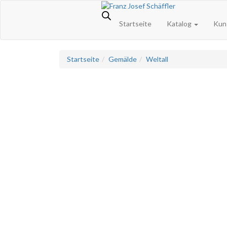
Skip
Telefon: +49 (0) 751 / 36 29 718
to
Startseite
Katalog
Kun
content
Startseite
Gemälde
Weltall