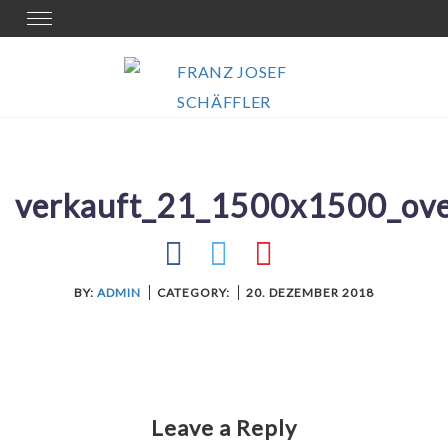
Skip
Toggle
navigation
to
content
verkauft_21_1500x1500_ove
BY:
ADMIN
CATEGORY:
20. DEZEMBER 2018
Leave a Reply