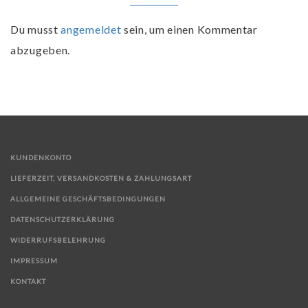
Du musst
angemeldet
sein, um einen Kommentar
abzugeben.
KUNDENKONTO
LIEFERZEIT, VERSANDKOSTEN & ZAHLUNGSART
ALLGEMEINE GESCHÄFTSBEDINGUNGEN
DATENSCHUTZERKLÄRUNG
WIDERRUFSBELEHRUNG
IMPRESSUM
KONTAKT