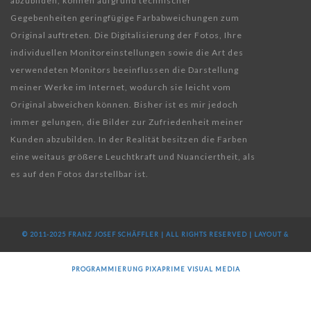
abzubilden, können aufgrund technischer
Gegebenheiten geringfügige Farbabweichungen zum
Original auftreten. Die Digitalisierung der Fotos, Ihre
individuellen Monitoreinstellungen sowie die Art des
verwendeten Monitors beeinflussen die Darstellung
meiner Werke im Internet, wodurch sie leicht vom
Original abweichen können. Bisher ist es mir jedoch
immer gelungen, die Bilder zur Zufriedenheit meiner
Kunden abzubilden. In der Realität besitzen die Farben
eine weitaus größere Leuchtkraft und Nuanciertheit, als
es auf den Fotos darstellbar ist.
© 2011-2025 FRANZ JOSEF SCHÄFFLER | ALL RIGHTS RESERVED | LAYOUT &
PROGRAMMIERUNG
PIXAPRIME VISUAL MEDIA