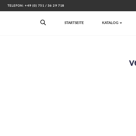
Skip
TELEFON: +49 (0) 751 / 36 29 718
to
content
STARTSEITE
KATALOG
v