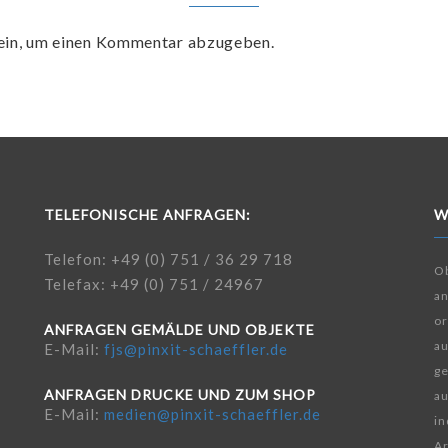
ein, um einen Kommentar abzugeben.
TELEFONISCHE ANFRAGEN:
W
Telefon: +49 (0) 751 / 36 29 718
Ob
Telefax: +49 (0) 751 / 24967
a
or
ANFRAGEN GEMÄLDE UND OBJEKTE
au
E-Mail:
fjs@pinxit-schaeffler.de
ge
ANFRAGEN DRUCKE UND ZUM SHOP
au
E-Mail:
medien@pinxit-schaeffler.de
in
Ar