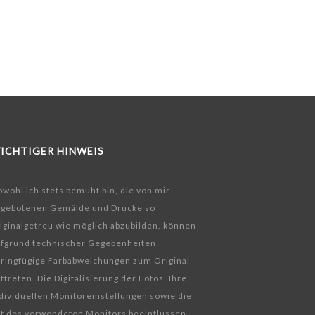
ICHTIGER HINWEIS
wohl ich stets bemüht bin, die von mir
ngebotenen Gemälde und Drucke so
iginalgetreu wie möglich abzubilden, können
fgrund technischer Gegebenheiten
ringfügige Farbabweichungen zum Original
ftreten. Die Digitalisierung der Fotos, Ihre
dividuellen Monitoreinstellungen sowie die
t des verwendeten Monitors beeinflussen