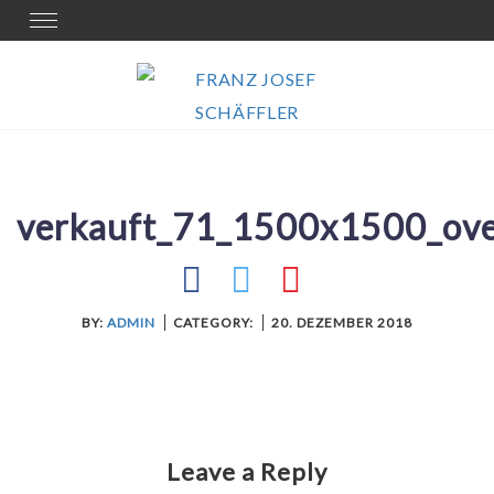
Skip
Toggle
navigation
to
content
verkauft_71_1500x1500_ove
BY:
ADMIN
CATEGORY:
20. DEZEMBER 2018
Leave a Reply