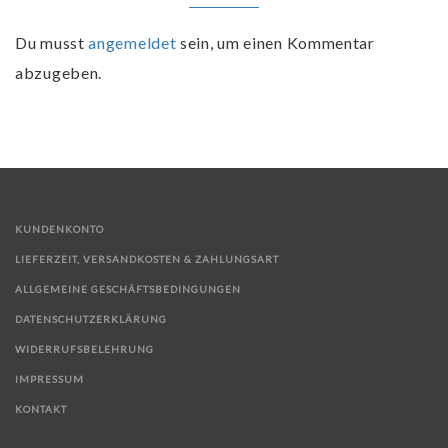
Du musst
angemeldet
sein, um einen Kommentar
abzugeben.
KUNDENKONTO
LIEFERZEIT, VERSANDKOSTEN & ZAHLUNGSART
ALLGEMEINE GESCHÄFTSBEDINGUNGEN
DATENSCHUTZERKLÄRUNG
WIDERRUFSBELEHRUNG
IMPRESSUM
KONTAKT