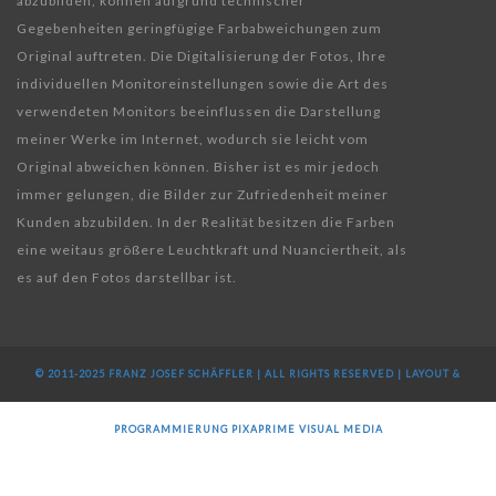
abzubilden, können aufgrund technischer
Gegebenheiten geringfügige Farbabweichungen zum
Original auftreten. Die Digitalisierung der Fotos, Ihre
individuellen Monitoreinstellungen sowie die Art des
verwendeten Monitors beeinflussen die Darstellung
meiner Werke im Internet, wodurch sie leicht vom
Original abweichen können. Bisher ist es mir jedoch
immer gelungen, die Bilder zur Zufriedenheit meiner
Kunden abzubilden. In der Realität besitzen die Farben
eine weitaus größere Leuchtkraft und Nuanciertheit, als
es auf den Fotos darstellbar ist.
© 2011-2025 FRANZ JOSEF SCHÄFFLER | ALL RIGHTS RESERVED | LAYOUT &
PROGRAMMIERUNG
PIXAPRIME VISUAL MEDIA