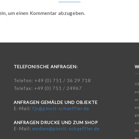
ein, um einen Kommentar abzugeben.
TELEFONISCHE ANFRAGEN:
W
Telefon: +49 (0) 751 / 36 29 718
Ob
Telefax: +49 (0) 751 / 24967
a
or
ANFRAGEN GEMÄLDE UND OBJEKTE
au
E-Mail:
fjs@pinxit-schaeffler.de
ge
ANFRAGEN DRUCKE UND ZUM SHOP
au
E-Mail:
medien@pinxit-schaeffler.de
in
Ar