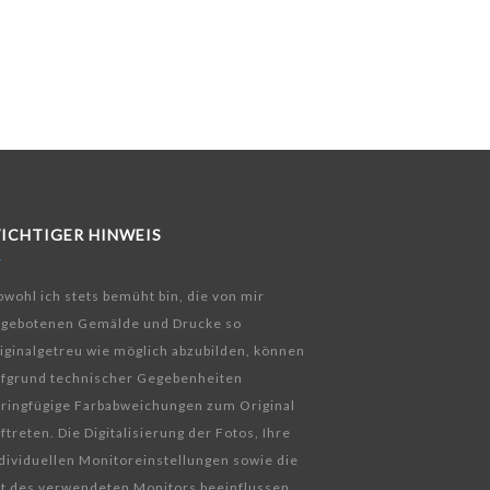
ICHTIGER HINWEIS
wohl ich stets bemüht bin, die von mir
ngebotenen Gemälde und Drucke so
iginalgetreu wie möglich abzubilden, können
fgrund technischer Gegebenheiten
ringfügige Farbabweichungen zum Original
ftreten. Die Digitalisierung der Fotos, Ihre
dividuellen Monitoreinstellungen sowie die
t des verwendeten Monitors beeinflussen