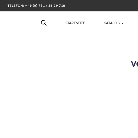
Skip
TELEFON: +49 (0) 751 / 36 29 718
to
content
STARTSEITE
KATALOG
v