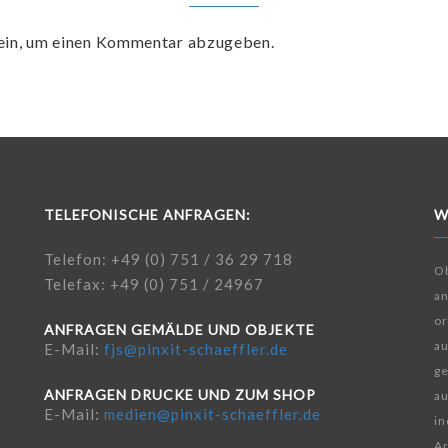
ein, um einen Kommentar abzugeben.
TELEFONISCHE ANFRAGEN:
W
Telefon: +49 (0) 751 / 36 29 718
Ob
Telefax: +49 (0) 751 / 24967
a
or
ANFRAGEN GEMÄLDE UND OBJEKTE
au
E-Mail:
fjs@pinxit-schaeffler.de
ge
ANFRAGEN DRUCKE UND ZUM SHOP
au
E-Mail:
medien@pinxit-schaeffler.de
in
Ar