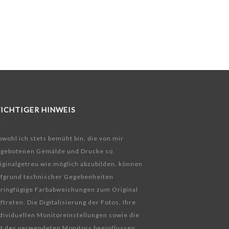
ICHTIGER HINWEIS
wohl ich stets bemüht bin, die von mir
ngebotenen Gemälde und Drucke so
iginalgetreu wie möglich abzubilden, können
fgrund technischer Gegebenheiten
ringfügige Farbabweichungen zum Original
ftreten. Die Digitalisierung der Fotos, Ihre
dividuellen Monitoreinstellungen sowie die
t des verwendeten Monitors beeinflussen