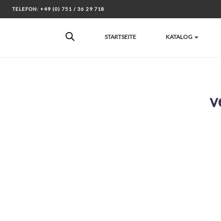
Skip
TELEFON: +49 (0) 751 / 36 29 718
to
content
STARTSEITE
KATALOG
v