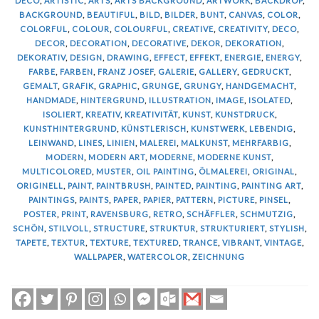
DECO
,
ARTISTIC
,
ARTS
,
ARTS BACKGROUND
,
ARTWORK
,
BACKDROP
,
BACKGROUND
,
BEAUTIFUL
,
BILD
,
BILDER
,
BUNT
,
CANVAS
,
COLOR
,
COLORFUL
,
COLOUR
,
COLOURFUL
,
CREATIVE
,
CREATIVITY
,
DECO
,
DECOR
,
DECORATION
,
DECORATIVE
,
DEKOR
,
DEKORATION
,
DEKORATIV
,
DESIGN
,
DRAWING
,
EFFECT
,
EFFEKT
,
ENERGIE
,
ENERGY
,
FARBE
,
FARBEN
,
FRANZ JOSEF
,
GALERIE
,
GALLERY
,
GEDRUCKT
,
GEMALT
,
GRAFIK
,
GRAPHIC
,
GRUNGE
,
GRUNGY
,
HANDGEMACHT
,
HANDMADE
,
HINTERGRUND
,
ILLUSTRATION
,
IMAGE
,
ISOLATED
,
ISOLIERT
,
KREATIV
,
KREATIVITÄT
,
KUNST
,
KUNSTDRUCK
,
KUNSTHINTERGRUND
,
KÜNSTLERISCH
,
KUNSTWERK
,
LEBENDIG
,
LEINWAND
,
LINES
,
LINIEN
,
MALEREI
,
MALKUNST
,
MEHRFARBIG
,
MODERN
,
MODERN ART
,
MODERNE
,
MODERNE KUNST
,
MULTICOLORED
,
MUSTER
,
OIL PAINTING
,
ÖLMALEREI
,
ORIGINAL
,
ORIGINELL
,
PAINT
,
PAINTBRUSH
,
PAINTED
,
PAINTING
,
PAINTING ART
,
PAINTINGS
,
PAINTS
,
PAPER
,
PAPIER
,
PATTERN
,
PICTURE
,
PINSEL
,
POSTER
,
PRINT
,
RAVENSBURG
,
RETRO
,
SCHÄFFLER
,
SCHMUTZIG
,
SCHÖN
,
STILVOLL
,
STRUCTURE
,
STRUKTUR
,
STRUKTURIERT
,
STYLISH
,
TAPETE
,
TEXTUR
,
TEXTURE
,
TEXTURED
,
TRANCE
,
VIBRANT
,
VINTAGE
,
WALLPAPER
,
WATERCOLOR
,
ZEICHNUNG