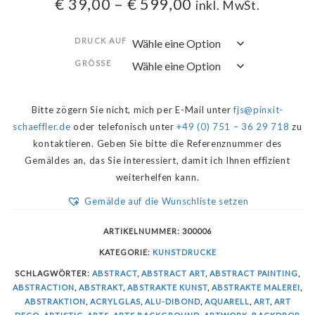
€
39,00
–
€
599,00
inkl. MwSt.
DRUCK AUF
GRÖSSE
Bitte zögern Sie nicht, mich per E-Mail unter
fjs@pinxit-
schaeffler.de
oder telefonisch unter
+49 (0) 751 – 36 29 718
zu
kontaktieren. Geben Sie bitte die Referenznummer des
Gemäldes an, das Sie interessiert, damit ich Ihnen effizient
weiterhelfen kann.
Gemälde auf die Wunschliste setzen
ARTIKELNUMMER:
300006
KATEGORIE:
KUNSTDRUCKE
SCHLAGWÖRTER:
ABSTRACT
,
ABSTRACT ART
,
ABSTRACT PAINTING
,
ABSTRACTION
,
ABSTRAKT
,
ABSTRAKTE KUNST
,
ABSTRAKTE MALEREI
,
ABSTRAKTION
,
ACRYLGLAS
,
ALU-DIBOND
,
AQUARELL
,
ART
,
ART