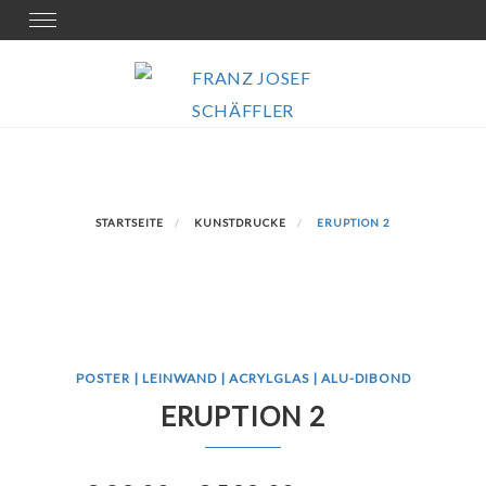
Skip
Toggle
navigation
to
content
STARTSEITE
KUNSTDRUCKE
ERUPTION 2
POSTER | LEINWAND | ACRYLGLAS | ALU-DIBOND
ERUPTION 2