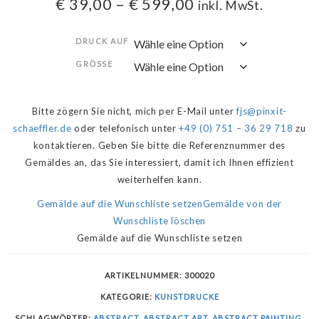
€
39,00
–
€
599,00
inkl. MwSt.
DRUCK AUF
GRÖSSE
Bitte zögern Sie nicht, mich per E-Mail unter
fjs@pinxit-
schaeffler.de
oder telefonisch unter
+49 (0) 751 – 36 29 718
zu
kontaktieren. Geben Sie bitte die Referenznummer des
Gemäldes an, das Sie interessiert, damit ich Ihnen effizient
weiterhelfen kann.
Gemälde auf die Wunschliste setzen
Gemälde von der
Wunschliste löschen
Gemälde auf die Wunschliste setzen
ARTIKELNUMMER:
300020
KATEGORIE:
KUNSTDRUCKE
SCHLAGWÖRTER:
ABSTRACT
,
ABSTRACT ART
,
ABSTRACT PAINTING
,