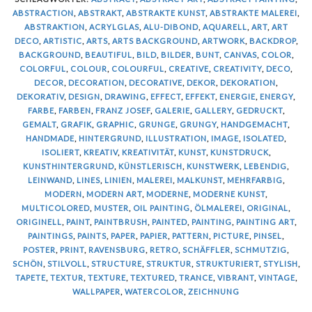
ABSTRACTION
,
ABSTRAKT
,
ABSTRAKTE KUNST
,
ABSTRAKTE MALEREI
,
ABSTRAKTION
,
ACRYLGLAS
,
ALU-DIBOND
,
AQUARELL
,
ART
,
ART
DECO
,
ARTISTIC
,
ARTS
,
ARTS BACKGROUND
,
ARTWORK
,
BACKDROP
,
BACKGROUND
,
BEAUTIFUL
,
BILD
,
BILDER
,
BUNT
,
CANVAS
,
COLOR
,
COLORFUL
,
COLOUR
,
COLOURFUL
,
CREATIVE
,
CREATIVITY
,
DECO
,
DECOR
,
DECORATION
,
DECORATIVE
,
DEKOR
,
DEKORATION
,
DEKORATIV
,
DESIGN
,
DRAWING
,
EFFECT
,
EFFEKT
,
ENERGIE
,
ENERGY
,
FARBE
,
FARBEN
,
FRANZ JOSEF
,
GALERIE
,
GALLERY
,
GEDRUCKT
,
GEMALT
,
GRAFIK
,
GRAPHIC
,
GRUNGE
,
GRUNGY
,
HANDGEMACHT
,
HANDMADE
,
HINTERGRUND
,
ILLUSTRATION
,
IMAGE
,
ISOLATED
,
ISOLIERT
,
KREATIV
,
KREATIVITÄT
,
KUNST
,
KUNSTDRUCK
,
KUNSTHINTERGRUND
,
KÜNSTLERISCH
,
KUNSTWERK
,
LEBENDIG
,
LEINWAND
,
LINES
,
LINIEN
,
MALEREI
,
MALKUNST
,
MEHRFARBIG
,
MODERN
,
MODERN ART
,
MODERNE
,
MODERNE KUNST
,
MULTICOLORED
,
MUSTER
,
OIL PAINTING
,
ÖLMALEREI
,
ORIGINAL
,
ORIGINELL
,
PAINT
,
PAINTBRUSH
,
PAINTED
,
PAINTING
,
PAINTING ART
,
PAINTINGS
,
PAINTS
,
PAPER
,
PAPIER
,
PATTERN
,
PICTURE
,
PINSEL
,
POSTER
,
PRINT
,
RAVENSBURG
,
RETRO
,
SCHÄFFLER
,
SCHMUTZIG
,
SCHÖN
,
STILVOLL
,
STRUCTURE
,
STRUKTUR
,
STRUKTURIERT
,
STYLISH
,
TAPETE
,
TEXTUR
,
TEXTURE
,
TEXTURED
,
TRANCE
,
VIBRANT
,
VINTAGE
,
WALLPAPER
,
WATERCOLOR
,
ZEICHNUNG