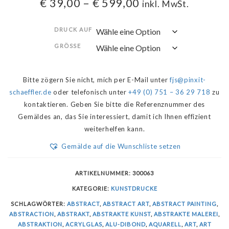
€
39,00
–
€
599,00
inkl. MwSt.
DRUCK AUF
GRÖSSE
Bitte zögern Sie nicht, mich per E-Mail unter
fjs@pinxit-
schaeffler.de
oder telefonisch unter
+49 (0) 751 – 36 29 718
zu
kontaktieren. Geben Sie bitte die Referenznummer des
Gemäldes an, das Sie interessiert, damit ich Ihnen effizient
weiterhelfen kann.
Gemälde auf die Wunschliste setzen
ARTIKELNUMMER:
300063
KATEGORIE:
KUNSTDRUCKE
SCHLAGWÖRTER:
ABSTRACT
,
ABSTRACT ART
,
ABSTRACT PAINTING
,
ABSTRACTION
,
ABSTRAKT
,
ABSTRAKTE KUNST
,
ABSTRAKTE MALEREI
,
ABSTRAKTION
,
ACRYLGLAS
,
ALU-DIBOND
,
AQUARELL
,
ART
,
ART