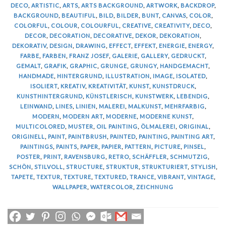
DECO
,
ARTISTIC
,
ARTS
,
ARTS BACKGROUND
,
ARTWORK
,
BACKDROP
,
BACKGROUND
,
BEAUTIFUL
,
BILD
,
BILDER
,
BUNT
,
CANVAS
,
COLOR
,
COLORFUL
,
COLOUR
,
COLOURFUL
,
CREATIVE
,
CREATIVITY
,
DECO
,
DECOR
,
DECORATION
,
DECORATIVE
,
DEKOR
,
DEKORATION
,
DEKORATIV
,
DESIGN
,
DRAWING
,
EFFECT
,
EFFEKT
,
ENERGIE
,
ENERGY
,
FARBE
,
FARBEN
,
FRANZ JOSEF
,
GALERIE
,
GALLERY
,
GEDRUCKT
,
GEMALT
,
GRAFIK
,
GRAPHIC
,
GRUNGE
,
GRUNGY
,
HANDGEMACHT
,
HANDMADE
,
HINTERGRUND
,
ILLUSTRATION
,
IMAGE
,
ISOLATED
,
ISOLIERT
,
KREATIV
,
KREATIVITÄT
,
KUNST
,
KUNSTDRUCK
,
KUNSTHINTERGRUND
,
KÜNSTLERISCH
,
KUNSTWERK
,
LEBENDIG
,
LEINWAND
,
LINES
,
LINIEN
,
MALEREI
,
MALKUNST
,
MEHRFARBIG
,
MODERN
,
MODERN ART
,
MODERNE
,
MODERNE KUNST
,
MULTICOLORED
,
MUSTER
,
OIL PAINTING
,
ÖLMALEREI
,
ORIGINAL
,
ORIGINELL
,
PAINT
,
PAINTBRUSH
,
PAINTED
,
PAINTING
,
PAINTING ART
,
PAINTINGS
,
PAINTS
,
PAPER
,
PAPIER
,
PATTERN
,
PICTURE
,
PINSEL
,
POSTER
,
PRINT
,
RAVENSBURG
,
RETRO
,
SCHÄFFLER
,
SCHMUTZIG
,
SCHÖN
,
STILVOLL
,
STRUCTURE
,
STRUKTUR
,
STRUKTURIERT
,
STYLISH
,
TAPETE
,
TEXTUR
,
TEXTURE
,
TEXTURED
,
TRANCE
,
VIBRANT
,
VINTAGE
,
WALLPAPER
,
WATERCOLOR
,
ZEICHNUNG