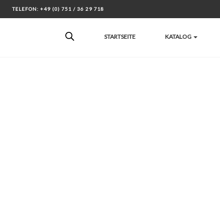
Skip
TELEFON: +49 (0) 751 / 36 29 718
to
content
STARTSEITE
KATALOG