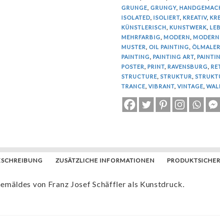
GRUNGE
,
GRUNGY
,
HANDGEMAC
ISOLATED
,
ISOLIERT
,
KREATIV
,
KRE
KÜNSTLERISCH
,
KUNSTWERK
,
LE
MEHRFARBIG
,
MODERN
,
MODERN
MUSTER
,
OIL PAINTING
,
ÖLMALER
PAINTING
,
PAINTING ART
,
PAINTI
POSTER
,
PRINT
,
RAVENSBURG
,
RE
STRUCTURE
,
STRUKTUR
,
STRUKT
TRANCE
,
VIBRANT
,
VINTAGE
,
WAL
ESCHREIBUNG
ZUSÄTZLICHE INFORMATIONEN
PRODUKTSICHER
emäldes von Franz Josef Schäffler als Kunstdruck.