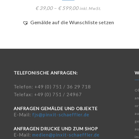
€
39,00
–
€
599,00
inkl. MwSt.
Gemälde auf die Wunschliste setzen
TELEFONISCHE ANFRAGEN:
W
Telefon: +49 (0) 751 / 36 29 718
Ob
Telefax: +49 (0) 751 / 24967
a
or
ANFRAGEN GEMÄLDE UND OBJEKTE
au
E-Mail:
fjs@pinxit-schaeffler.de
ge
ANFRAGEN DRUCKE UND ZUM SHOP
au
E-Mail:
medien@pinxit-schaeffler.de
in