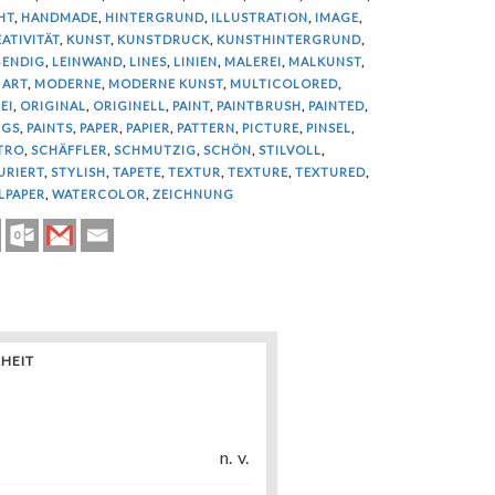
HT
,
HANDMADE
,
HINTERGRUND
,
ILLUSTRATION
,
IMAGE
,
ATIVITÄT
,
KUNST
,
KUNSTDRUCK
,
KUNSTHINTERGRUND
,
BENDIG
,
LEINWAND
,
LINES
,
LINIEN
,
MALEREI
,
MALKUNST
,
 ART
,
MODERNE
,
MODERNE KUNST
,
MULTICOLORED
,
EI
,
ORIGINAL
,
ORIGINELL
,
PAINT
,
PAINTBRUSH
,
PAINTED
,
NGS
,
PAINTS
,
PAPER
,
PAPIER
,
PATTERN
,
PICTURE
,
PINSEL
,
TRO
,
SCHÄFFLER
,
SCHMUTZIG
,
SCHÖN
,
STILVOLL
,
URIERT
,
STYLISH
,
TAPETE
,
TEXTUR
,
TEXTURE
,
TEXTURED
,
LPAPER
,
WATERCOLOR
,
ZEICHNUNG
HEIT
n. v.