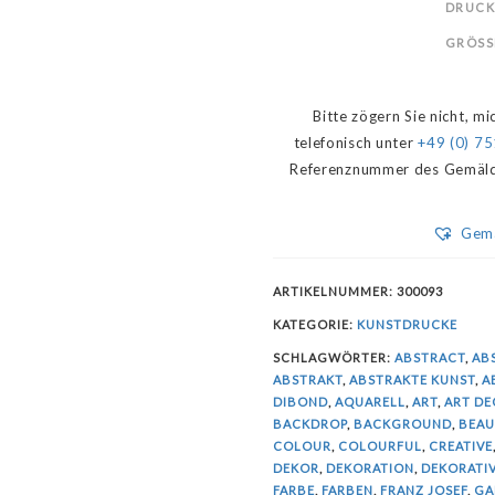
DRUCK
GRÖSSE
Bitte zögern Sie nicht, m
telefonisch unter
+49 (0) 75
Referenznummer des Gemäldes 
Gemä
ARTIKELNUMMER:
300093
KATEGORIE:
KUNSTDRUCKE
SCHLAGWÖRTER:
ABSTRACT
,
AB
ABSTRAKT
,
ABSTRAKTE KUNST
,
A
DIBOND
,
AQUARELL
,
ART
,
ART D
BACKDROP
,
BACKGROUND
,
BEAU
COLOUR
,
COLOURFUL
,
CREATIVE
DEKOR
,
DEKORATION
,
DEKORATI
FARBE
,
FARBEN
,
FRANZ JOSEF
,
GA