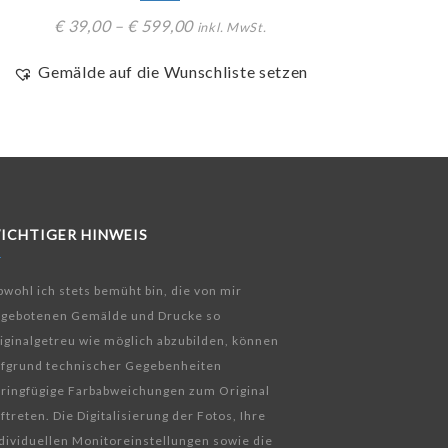
€
39,00
–
€
599,00
inkl. MwSt.
Gemälde auf die Wunschliste setzen
ICHTIGER HINWEIS
wohl ich stets bemüht bin, die von mir
ngebotenen Gemälde und Drucke so
iginalgetreu wie möglich abzubilden, können
fgrund technischer Gegebenheiten
ringfügige Farbabweichungen zum Original
ftreten. Die Digitalisierung der Fotos, Ihre
dividuellen Monitoreinstellungen sowie die