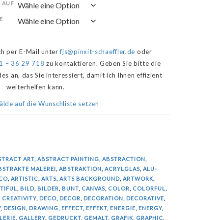
 AUF
ich per E-Mail unter
fjs@pinxit-schaeffler.de
oder
1 – 36 29 718
zu kontaktieren. Geben Sie bitte die
an, das Sie interessiert, damit ich Ihnen effizient
weiterhelfen kann.
lde auf die Wunschliste setzen
STRACT ART
,
ABSTRACT PAINTING
,
ABSTRACTION
,
BSTRAKTE MALEREI
,
ABSTRAKTION
,
ACRYLGLAS
,
ALU-
ECO
,
ARTISTIC
,
ARTS
,
ARTS BACKGROUND
,
ARTWORK
,
TIFUL
,
BILD
,
BILDER
,
BUNT
,
CANVAS
,
COLOR
,
COLORFUL
,
,
CREATIVITY
,
DECO
,
DECOR
,
DECORATION
,
DECORATIVE
,
V
,
DESIGN
,
DRAWING
,
EFFECT
,
EFFEKT
,
ENERGIE
,
ENERGY
,
LERIE
,
GALLERY
,
GEDRUCKT
,
GEMALT
,
GRAFIK
,
GRAPHIC
,