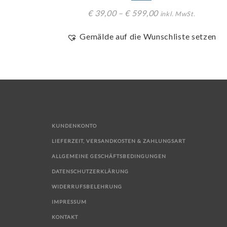
€
39,00
–
€
599,00
inkl. MwSt.
Gemälde auf die Wunschliste setzen
KUNDENKONTO
LIEFERZEIT, VERSANDKOSTEN & ZAHLUNGSART
ALLGEMEINE GESCHÄFTSBEDINGUNGEN
DATENSCHUTZERKLÄRUNG
WIDERRUFSBELEHRUNG
IMPRESSUM
KONTAKT