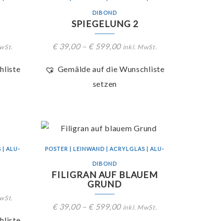
DIBOND
SPIEGELUNG 2
€
39,00
–
€
599,00
MwSt.
inkl. MwSt.
hliste
Gemälde auf die Wunschliste
setzen
 | ALU-
POSTER | LEINWAND | ACRYLGLAS | ALU-
DIBOND
FILIGRAN AUF BLAUEM
GRUND
MwSt.
€
39,00
–
€
599,00
inkl. MwSt.
hliste