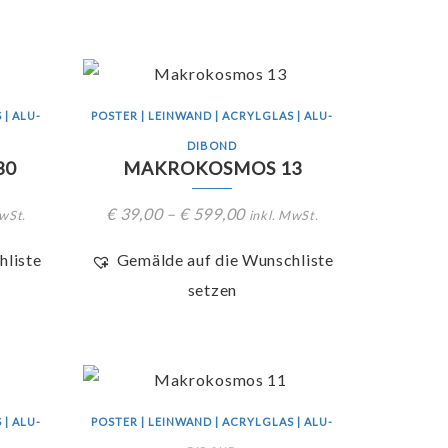
 | ALU-
POSTER | LEINWAND | ACRYLGLAS | ALU-
DIBOND
30
MAKROKOSMOS 13
€
39,00
–
€
599,00
MwSt.
inkl. MwSt.
hliste
Gemälde auf die Wunschliste
setzen
 | ALU-
POSTER | LEINWAND | ACRYLGLAS | ALU-