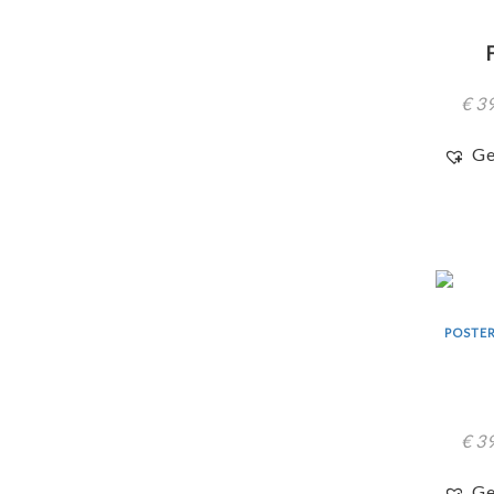
€
39
Ge
POSTER
€
39
Ge