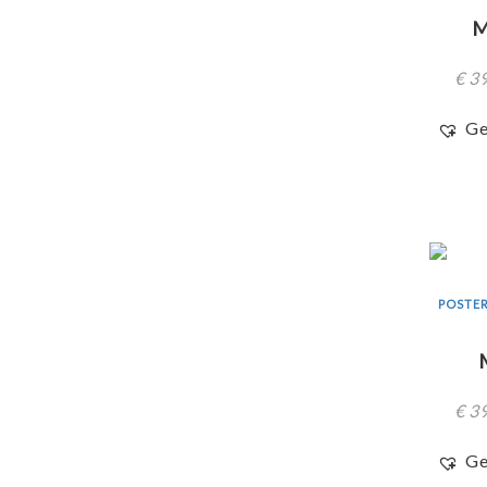
M
€
39
Ge
POSTER
€
39
Ge