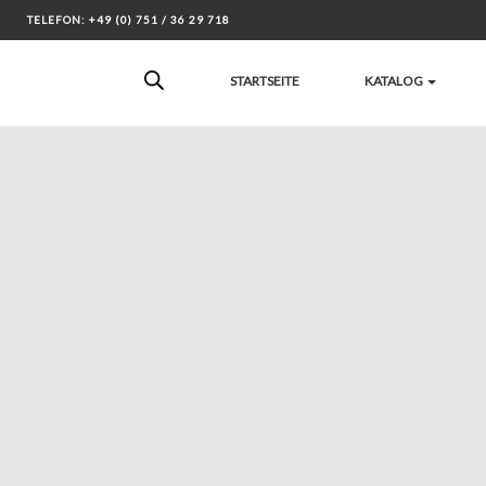
Skip
TELEFON: +49 (0) 751 / 36 29 718
to
content
STARTSEITE
KATALOG